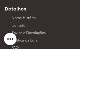
Detalhes
Nossa História
Contato
Envios e Devoluções
Política da Loja
FAQ
Junte-se a nós!
© 2024
Najimi Ferramentas. - CPF/CNPJ:
50.906.304
/0001-90 -
contato@najimi.com.br