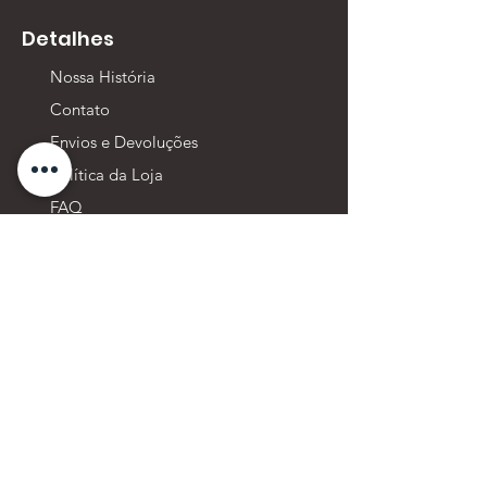
Detalhes
Nossa História
Contato
Envios e Devoluções
Política da Loja
FAQ
Junte-se a nós!
© 2024
Najimi Ferramentas. - CPF/CNPJ:
50.906.304
/0001-90 -
contato@najimi.com.br