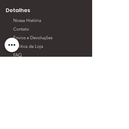
Detalhes
Nossa História
Contato
Envios e Devoluções
Política da Loja
FAQ
Junte-se a nós!
© 2024
Najimi Ferramentas. - CPF/CNPJ:
50.906.304
/0001-90 -
contato@najimi.com.br